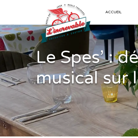
ACCUEIL
Le Spes’ : d
musical sur 