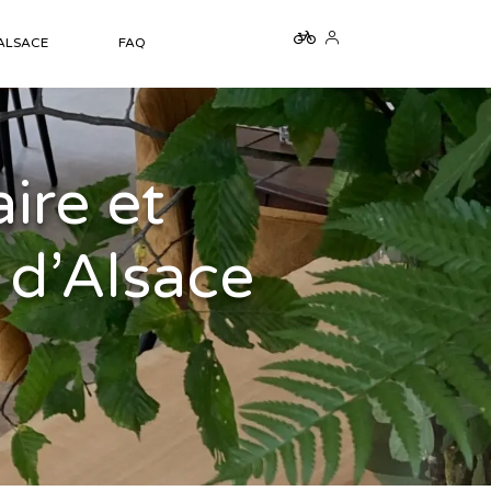
 ALSACE
FAQ
ire et
 d’Alsace