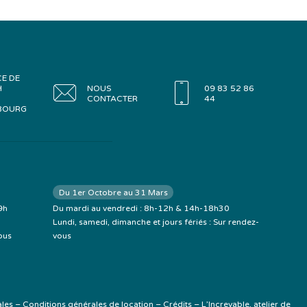
CE DE
H
NOUS
09 83 52 86
CONTACTER
44
BOURG
Du 1er Octobre au 31 Mars
9h
Du mardi au vendredi : 8h-12h & 14h-18h30
Lundi, samedi, dimanche et jours fériés : Sur rendez-
ous
vous
ales
–
Conditions générales de location
–
Crédits
–
L’Increvable, atelier de